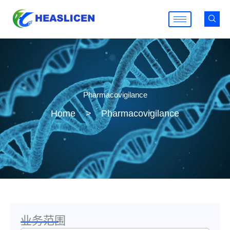
跳
至
内
容
Pharmacovigilance
Home
>
Pharmacovigilance
药物警戒
业务范围